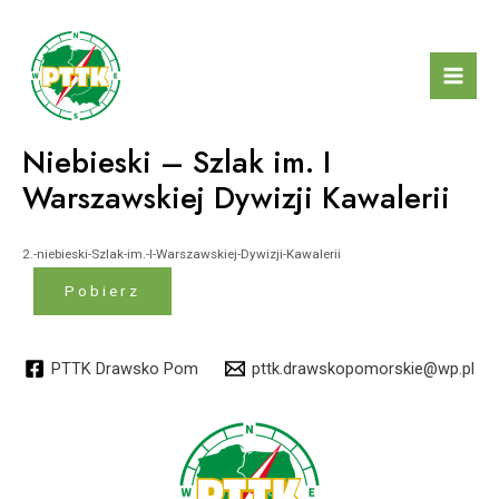
Skip
to
content
Mai
Men
Niebieski – Szlak im. I
Warszawskiej Dywizji Kawalerii
2.-niebieski-Szlak-im.-I-Warszawskiej-Dywizji-Kawalerii
Pobierz
PTTK Drawsko Pom
pttk.drawskopomorskie@wp.pl