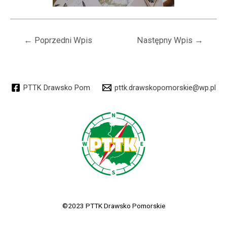
Nawigacja
←
Poprzedni Wpis
Następny Wpis
→
wpisu
PTTK Drawsko Pom
pttk.drawskopomorskie@wp.pl
©2023 PTTK Drawsko Pomorskie