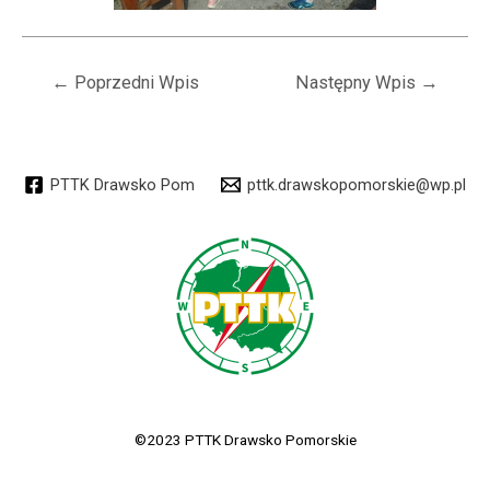
Nawigacja
←
Poprzedni Wpis
Następny Wpis
→
wpisu
PTTK Drawsko Pom
pttk.drawskopomorskie@wp.pl
©2023 PTTK Drawsko Pomorskie