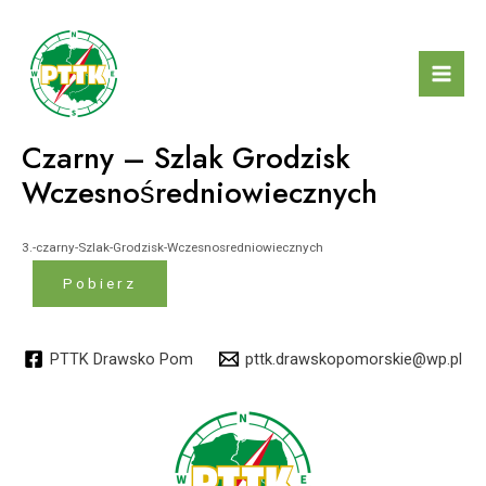
Skip
to
content
Mai
Men
Czarny – Szlak Grodzisk
Wczesnośredniowiecznych
3.-czarny-Szlak-Grodzisk-Wczesnosredniowiecznych
Pobierz
PTTK Drawsko Pom
pttk.drawskopomorskie@wp.pl